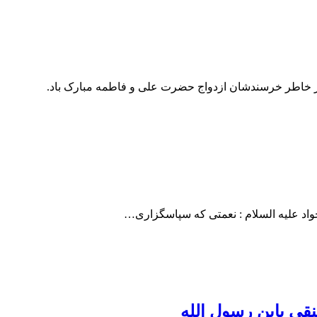
از خاطر خرسندشان ازدواج حضرت علی و فاطمه مبارک باد.
ُ . امام جواد عليه السلام : نعمتى كه سپاسگزارى…
نقی یابن رسول الله