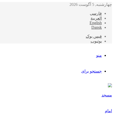
چهارشنبه, 5 آگوست 2026
فارسی
العربیة
English
Dansk
فیس بوک
یوتیوب
منو
جستجو برای