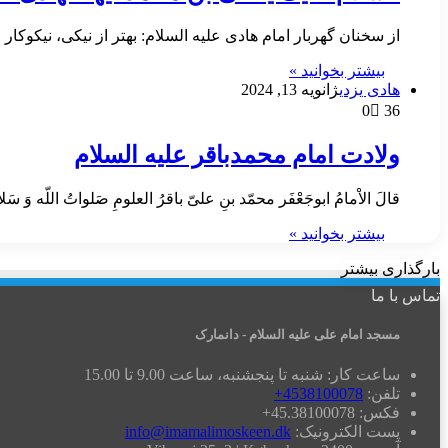
از سخنان گهربار امام هادی علیه السلام: بهتر از نیکی، نیکوکار
بیشتر بخوانید »
هادی یزدی
ژانویه 13, 2024
0
36
ولادت امام محمدباقر علیه السلام
قالَ الاْمامُ ابوجَعْفَر محمّد بنِ علیّ باقرُ العلومِ صَلواتُ اللّه وَ سَلامُهُ ع
بیشتر بخوانید »
بارگذاری بیشتر
تماس با ما
مسجد امام علی علیه السلام - دانمارک
ساعت کار: شنبه تا پنجشنبه، ساعت 9.00 تا 15.00
تلفن:
4538100078+
فکس: 45.38100078+
پست الکترونیک:
info@imamalimoskeen.dk