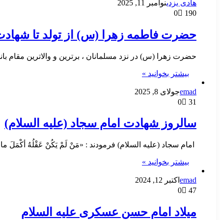
هادی یزدی
نوامبر 11, 2025
0
190
حضرت فاطمه زهرا (س) از تولد تا شهاد
حضرت زهرا (س) در نزد مسلمانان ، برترین و والاترین مقام با
بیشتر بخوانید »
emad
جولای 8, 2025
0
31
سالروز شهادت امام سجاد (علیه السلام)
امام سجاد (علیه السلام) فرمودند : «مَنْ لَمْ یَکُنْ عَقْلُهُ أکْمَلَ ما
بیشتر بخوانید »
emad
اکتبر 12, 2024
0
47
میلاد امام حسن عسکری علیه السلام