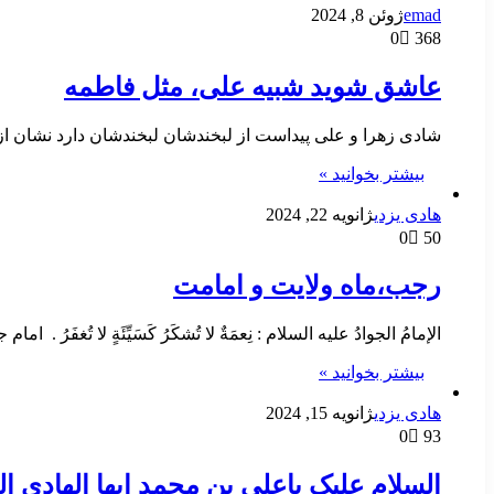
emad
ژوئن 8, 2024
0
368
عاشق شوید شبیه علی، مثل فاطمه
شادی زهرا و علی پیداست از لبخندشان لبخندشان دارد نشان 
بیشتر بخوانید »
هادی یزدی
ژانویه 22, 2024
0
50
رجب،ماه ولایت و امامت
الإمامُ الجوادُ عليه السلام : نِعمَةٌ لا تُشكَرُ كَسَيِّئَةٍ لا تُغفَر
بیشتر بخوانید »
هادی یزدی
ژانویه 15, 2024
0
93
السلام علیک یاعلی بن محمد ایها الهادی ال