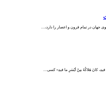
ت
نوی جهان در تمام قرون و اعصار را دارد،…
 فیهِ، کانَ هَلاکُهُ مِنْ أیْسَرِ ما فیهِ» کسى…