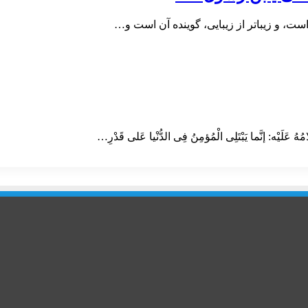
 است، و زیباتر از زیبایی، گوینده آن است و…
َلَیْه: إنَّما یَبْتَلِی الْمُؤمِنُ فِی الدُّنْیا عَلی قَدْرِ…