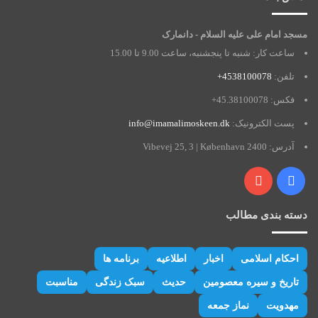
مسجد امام علی علیه السلام - دانمارک
ساعت کار: شنبه تا پنجشنبه، ساعت 9.00 تا 15.00
تلفن:
4538100078+
فکس: 45.38100078+
پست الکترونیک:
info@imamalimoskeen.dk
آدرس: Vibevej 25, 3 | København 2400
فیس
یوتیوب
بوک
دسته بندی مطالب
احکام اسلامی
اخبار
اطلاعیه
برنامه ها
تاریخ و سیره معصومین
حدیث
سبک زندگی
مناسبت
مهدویت
نماز جمعه