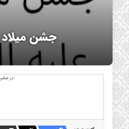
جشن میلاد و
در جشن 