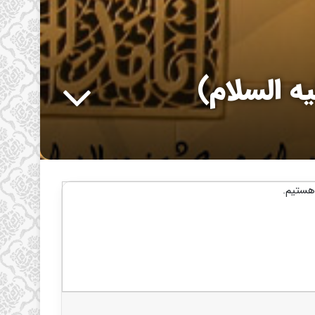
 السلام)
هستیم.