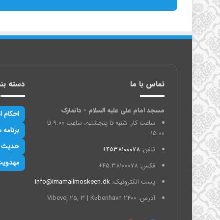
تماس با ما
دسته بن
مسجد امام علی علیه السلام - دانمارک
احکام ا
ساعت کار: شنبه تا پنجشنبه، ساعت 9.00 تا
برنامه ه
15.00
حدیث
تلفن:
4538100078+
مهدوی
فکس: 45.38100078+
پست الکترونیک:
info@imamalimoskeen.dk
آدرس: Vibevej 25, 3 | København 2400