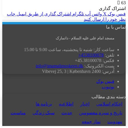
63
اشتراک گذاری
فیس بوک
X
واتس آپ
تلگرام
اشتراک گذاری از طریق ایمیل
چاپ
نظر خود را ارسال کنید
تماس با ما
مسجد امام علی علیه السلام - دانمارک
ساعت کار: شنبه تا پنجشنبه، ساعت 9.00 تا 15.00
تلفن:
4538100078+
فکس: 45.38100078+
پست الکترونیک:
info@imamalimoskeen.dk
آدرس: Vibevej 25, 3 | København 2400
فیس بوک
یوتیوب
دسته بندی مطالب
احکام اسلامی
اخبار
اطلاعیه
برنامه ها
تاریخ و سیره معصومین
حدیث
سبک زندگی
مناسبت
مهدویت
نماز جمعه