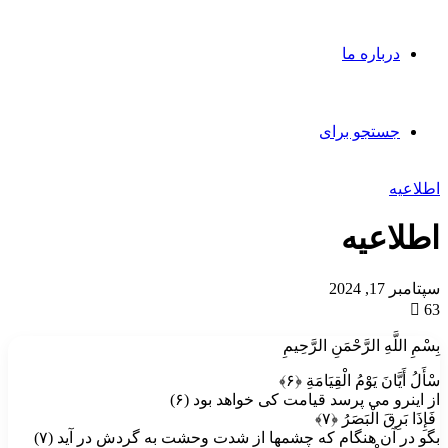
درباره ما
جستجو برای
اطلاعیه
اطلاعیه
سپتامبر 17, 2024
63
بِسْمِ اللَّهِ الرَّحْمَنِ الرَّحِيمِ
سْأَلُ أَيَّانَ يَوْمُ الْقِيَامَةِ ﴿۶﴾
از اين‏رو مى ‏پرسد قيامت كى خواهد بود (۶)
فَإِذَا بَرِقَ الْبَصَرُ ﴿۷﴾
بگو در آن هنگام كه چشمها از شدت وحشت به گردش در آيد (۷)