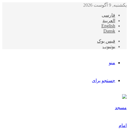
یکشنبه, 9 آگوست 2026
فارسی
العربیة
English
Dansk
فیس بوک
یوتیوب
منو
جستجو برای