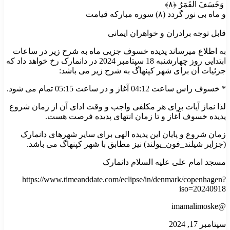
وَخَسَفَ الْقَمَرُ ﴿۸﴾
و ماه بى ‏نور گردد (۸) سوره مبارکه قیامت
قابل توجه برادران و خواهران ایمانی
به اطلاع میرساند پدیده خسوف جزیی ماه به شرح زیر در ساعات
ابتدایی روز چهارشنبه 18 سپتامبر 2024 در دانمارک رخ خواهد داد که
جزئیات آن برای شهر کپنهاگ به شرح زیر می باشد:
* خسوف راس ساعت 04:12 آغاز و در ساعت 05:15 تمام می شود.
لذا نماز آيات برای هر مکلفی واجب و وقت ادای آن از زمان شروع
پدیده خسوف آغاز و تا زمان انتهای پدیده فرصت هست.
زمان شروع و پایان این پدیده الهی برای سایر شهرهای دانمارک
(جزایر شیلند_فون_یولند) نیز مطابق با شهر کپنهاگ می باشد.
مسجد امام علی علیه السلام دانمارک
https://www.timeanddate.com/eclipse/in/denmark/copenhagen?
iso=20240918
@imamalimoske
سپتامبر 17, 2024