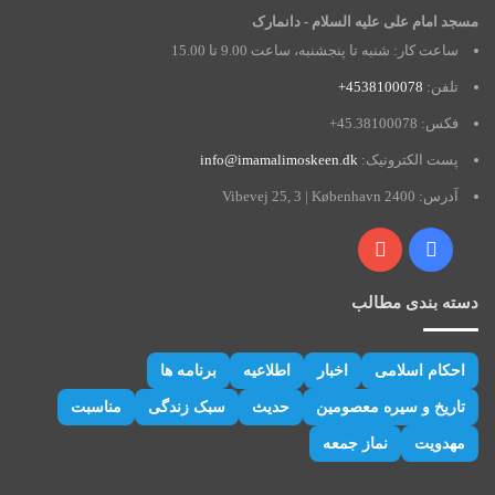
مسجد امام علی علیه السلام - دانمارک
ساعت کار: شنبه تا پنجشنبه، ساعت 9.00 تا 15.00
تلفن:
4538100078+
فکس: 45.38100078+
پست الکترونیک:
info@imamalimoskeen.dk
آدرس: Vibevej 25, 3 | København 2400
فیس
یوتیوب
بوک
دسته بندی مطالب
احکام اسلامی
اخبار
اطلاعیه
برنامه ها
تاریخ و سیره معصومین
حدیث
سبک زندگی
مناسبت
مهدویت
نماز جمعه