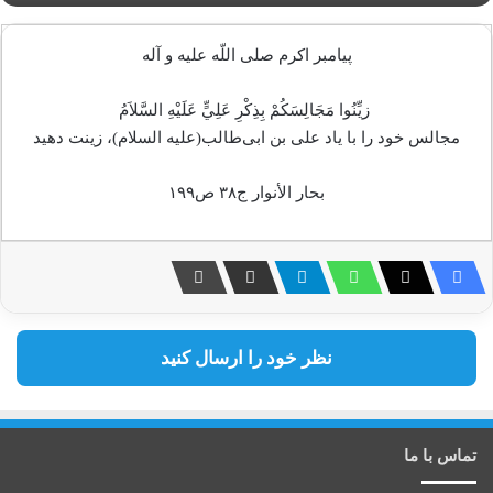
پيامبر اکرم صلى اللّه عليه و آله
زيِّنُوا مَجَالِسَكُمْ بِذِكْرِ عَلِيٍّ عَلَيْهِ السَّلاَمُ
مجالس خود را با یاد علی بن ابی‌طالب(علیه السلام)، زینت دهید
بحار الأنوار ج۳۸ ص۱۹۹
نظر خود را ارسال کنید
تماس با ما