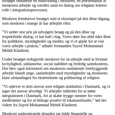
Besøget omfattede en rundvisning i moskeen, en præsentation af
moskeens arbejde og værdier samt en dialog om religiøse lederes
rolle i integrationsprocessen.
Moskeen fremhæver besøget som et eksempel på den åbne tilgang,
som moskeen i mange år har arbejdet efter.
”Vi sætter stor pris på udvalgets besøg og på den åbne og
respektfulde dialog, vi har haft i dag. Vores døre har altid stået åbne
for politikere, myndigheder og medier, og vi er glade for at vise
vores arbejde i praksis,” udtaler formanden Sayed Mohammad
Mehdi Khademi.
Under besøget redegjorde moskeen for sit arbejde med at fremme
lovlydighed, uddannelse, social stabilitet og fredelig sameksistens.
Der blev også informeret om moskeens omfattende forebyggende
arbejde blandt unge, samarbejdet med myndigheder og moskeens
klare afstandtagen fra ekstremisme og politisering af religion.
”Vi oplever et stort ansvar som religiøs institution i Danmark, og vi
tager det ansvar alvorligt. Vi arbejder målrettet for at støtte
integrationen i Danmark, for at skabe trygge rammer for vores
medlemmer og for at bidrage positivt til lokalsamfundet,” lød det
videre fra Sayed Mohammad Mehdi Khademi.
Moskeen understregede desuden sin fulde finansielle og