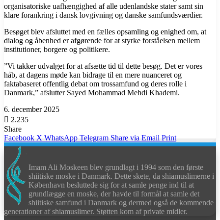
organisatoriske uafhængighed af alle udenlandske stater samt sin
klare forankring i dansk lovgivning og danske samfundsværdier.
Besøget blev afsluttet med en fælles opsamling og enighed om, at
dialog og åbenhed er afgørende for at styrke forståelsen mellem
institutioner, borgere og politikere.
”Vi takker udvalget for at afsætte tid til dette besøg. Det er vores
håb, at dagens møde kan bidrage til en mere nuanceret og
faktabaseret offentlig debat om trossamfund og deres rolle i
Danmark,” afslutter Sayed Mohammad Mehdi Khademi.
6. december 2025
2.235
Share
Facebook
X
WhatsApp
Telegram
Share via Email
Print
Imam Ali Moskeen blev grundlagt i 1994 som den første
shiitiske moske i Danmark. Dette skete, da shiamuslimerne i
København besluttede sig for at samle penge ind til at
grundlægge en moske, der havde til formål at samle det
shiitiske samfund i Danmark og dermed også de kommende
generationer af shiamuslimer. Støtten kom af private midler.