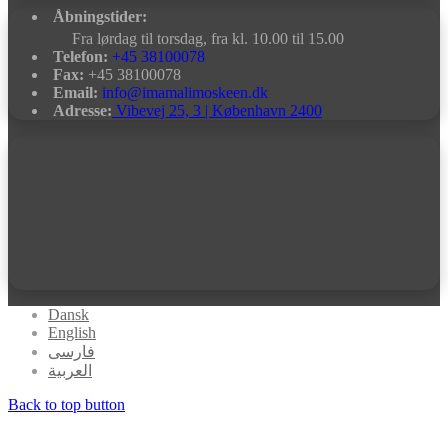
Åbningstider:
Fra lørdag til torsdag, fra kl. 10.00 til 15.00
Telefon:
+45 38100078
Fax:
+45 38100078
Email:
info@imamalimoskeen.dk
Adresse:
Vibevej 25, 3 | København 2400
Dansk
English
فارسی
العربیة
Back to top button