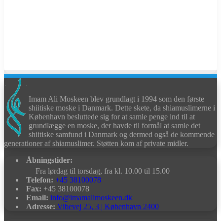
Imam Ali Moskeen blev grundlagt i 1994 som den første
shiitiske moske i Danmark. Dette skete, da shiamuslimerne i
København besluttede sig for at samle penge ind til at
grundlægge en moske, der havde til formål at samle det
shiitiske samfund i Danmark og dermed også de kommende
generationer af shiamuslimer. Støtten kom af private midler.
Åbningstider:
Fra lørdag til torsdag, fra kl. 10.00 til 15.00
Telefon:
+45 38100078
Fax:
+45 38100078
Email:
info@imamalimoskeen.dk
Adresse:
Vibevej 25, 3 | København 2400