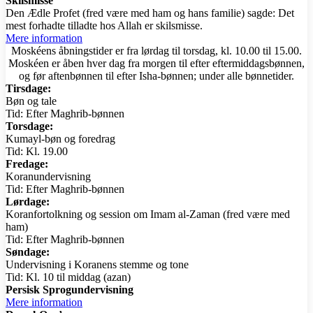
Skilsmisse
Den Ædle Profet (fred være med ham og hans familie) sagde: Det
mest forhadte tilladte hos Allah er skilsmisse.
Mere information
Moskéens åbningstider er fra lørdag til torsdag, kl. 10.00 til 15.00.
Moskéen er åben hver dag fra morgen til efter eftermiddagsbønnen,
og før aftenbønnen til efter Isha-bønnen; under alle bønnetider.
Tirsdage:
Bøn og tale
Tid: Efter Maghrib-bønnen
Torsdage:
Kumayl-bøn og foredrag
Tid: Kl. 19.00
Fredage:
Koranundervisning
Tid: Efter Maghrib-bønnen
Lørdage:
Koranfortolkning og session om Imam al-Zaman (fred være med
ham)
Tid: Efter Maghrib-bønnen
Søndage:
Undervisning i Koranens stemme og tone
Tid: Kl. 10 til middag (azan)
Persisk Sprogundervisning
Mere information